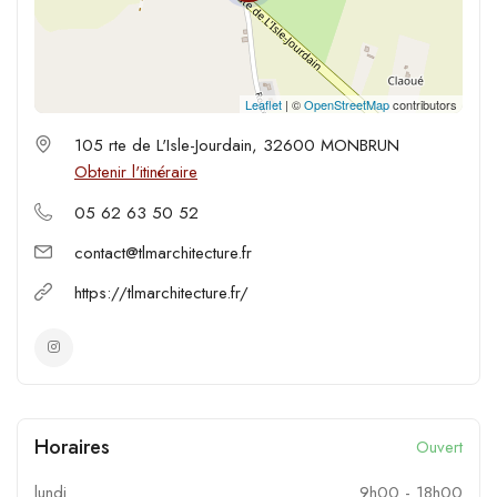
Leaflet
| ©
OpenStreetMap
contributors
105 rte de L'Isle-Jourdain, 32600 MONBRUN
Obtenir l'itinéraire
05 62 63 50 52
contact@tlmarchitecture.fr
https://tlmarchitecture.fr/
Horaires
Ouvert
lundi
9h00
-
18h00