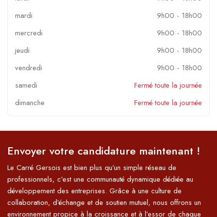
mardi
9h00
-
18h00
mercredi
9h00
-
18h00
jeudi
9h00
-
18h00
vendredi
9h00
-
18h00
samedi
Fermé toute la journée
dimanche
Fermé toute la journée
Envoyer votre candidature maintenant !
Le Carré Gersois est bien plus qu’un simple réseau de
professionnels, c’est une communauté dynamique dédiée au
développement des entreprises. Grâce à une culture de
collaboration, d’échange et de soutien mutuel, nous offrons un
environnement propice à la croissance et à l’essor de chaque