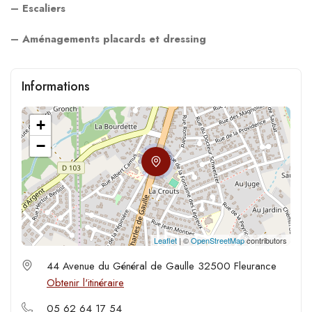
– Escaliers
– Aménagements placards et dressing
Informations
+
−
Leaflet
| ©
OpenStreetMap
contributors
44 Avenue du Général de Gaulle 32500 Fleurance
Obtenir l'itinéraire
05 62 64 17 54