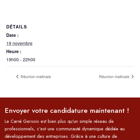
DÉTAILS
Date :
19 novembre
Heure :
19h00 - 22h00
Réunion matinale
Réunion matinale
Envoyer votre candidature maintenant !
Le Carré Gersois est bien plus qu’un simple réseau de
professionnels, c’est une communauté dynamique dédiée au
développement des entreprises. Grâce à une culture de